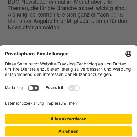
BDG-Newsletter einmal im Monat über alle
Themen, die für die Branche aktuell wichtig sind.
Als Mitglied können Sie sich ganz einfach
per E-
Mail
unter Angabe Ihrer Mitgliedsnummer für den
Newsletter anmelden.
BDG
Bundesverband der
–
Deutschen Gießerei-Industrie e.V.
Hansaallee 203
40549 Düsseldorf
Telefon:
0211 - 68 71 - 03
Telefax:
0211 - 68 71 - 3333
E-Mail:
info(at)bdguss.de