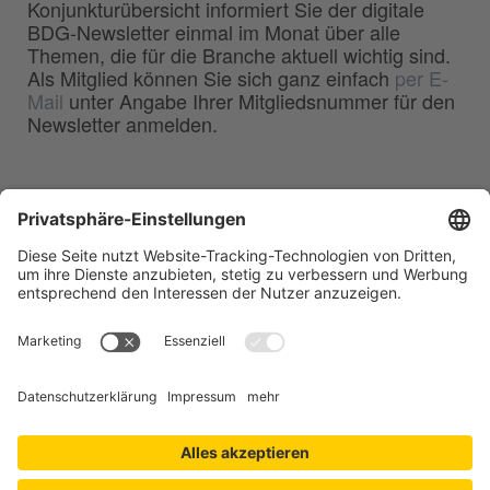
Konjunkturübersicht informiert Sie der digitale
BDG-Newsletter einmal im Monat über alle
Themen, die für die Branche aktuell wichtig sind.
Als Mitglied können Sie sich ganz einfach
per E-
Mail
unter Angabe Ihrer Mitgliedsnummer für den
Newsletter anmelden.
BDG
Bundesverband der
–
Deutschen Gießerei-Industrie e.V.
Hansaallee 203
40549 Düsseldorf
Telefon:
0211 - 68 71 - 03
Telefax:
0211 - 68 71 - 3333
E-Mail:
info(at)bdguss.de