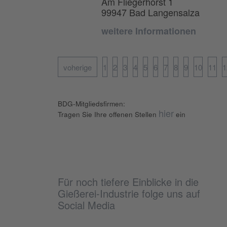
Am Fliegerhorst 1
99947 Bad Langensalza
weitere Informationen
voherige
1
2
3
4
5
6
7
8
9
10
11
1
BDG-Mitgliedsfirmen:
hier
Tragen Sie Ihre offenen Stellen
ein
Für noch tiefere Einblicke in die
Gießerei-Industrie folge uns auf
Social Media