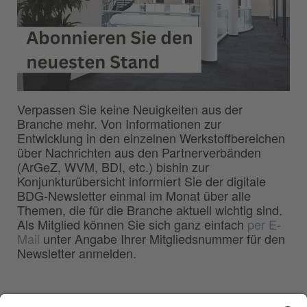
Verpassen Sie keine Neuigkeiten aus der
Branche mehr. Von Informationen zur
Entwicklung in den einzelnen Werkstoffbereichen
über Nachrichten aus den Partnerverbänden
(ArGeZ, WVM, BDI, etc.) bishin zur
Konjunkturübersicht informiert Sie der digitale
BDG-Newsletter einmal im Monat über alle
Themen, die für die Branche aktuell wichtig sind.
Als Mitglied können Sie sich ganz einfach
per E-
Mail
unter Angabe Ihrer Mitgliedsnummer für den
Newsletter anmelden.