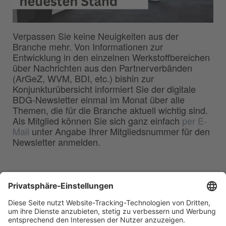
Verpassen Sie keine Neuigkeiten aus der
Branche mehr. Von Informationen zur
Entwicklung in den einzelnen Werkstoffbereichen
über Nachrichten aus den Partnerverbänden
(ArGeZ, WVM, BDI, etc.) bishin zur
Konjunkturübersicht informiert Sie der digitale
BDG-Newsletter einmal im Monat über alle
Themen, die für die Branche aktuell wichtig sind.
Als Mitglied können Sie sich ganz einfach
per E-
Mail
unter Angabe Ihrer Mitgliedsnummer für den
Newsletter anmelden.