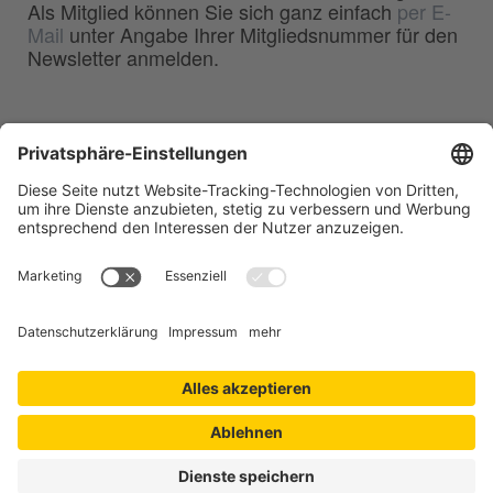
Als Mitglied können Sie sich ganz einfach
per E-
Mail
unter Angabe Ihrer Mitgliedsnummer für den
Newsletter anmelden.
BDG
Bundesverband der
–
Deutschen Gießerei-Industrie e.V.
Hansaallee 203
40549 Düsseldorf
Telefon:
0211 - 68 71 - 03
Telefax:
0211 - 68 71 - 3333
E-Mail:
info(at)bdguss.de