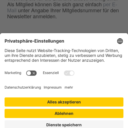
Als Mitglied können Sie sich ganz einfach
per E-
Mail
unter Angabe Ihrer Mitgliedsnummer für den
Newsletter anmelden.
BDG
Bundesverband der
–
Deutschen Gießerei-Industrie e.V.
Hansaallee 203
40549 Düsseldorf
Telefon:
0211 - 68 71 - 03
Telefax:
0211 - 68 71 - 3333
E-Mail:
info(at)bdguss.de