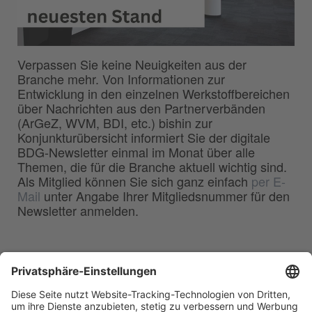
Verpassen Sie keine Neuigkeiten aus der
Branche mehr. Von Informationen zur
Entwicklung in den einzelnen Werkstoffbereichen
über Nachrichten aus den Partnerverbänden
(ArGeZ, WVM, BDI, etc.) bishin zur
Konjunkturübersicht informiert Sie der digitale
BDG-Newsletter einmal im Monat über alle
Themen, die für die Branche aktuell wichtig sind.
Als Mitglied können Sie sich ganz einfach
per E-
Mail
unter Angabe Ihrer Mitgliedsnummer für den
Newsletter anmelden.