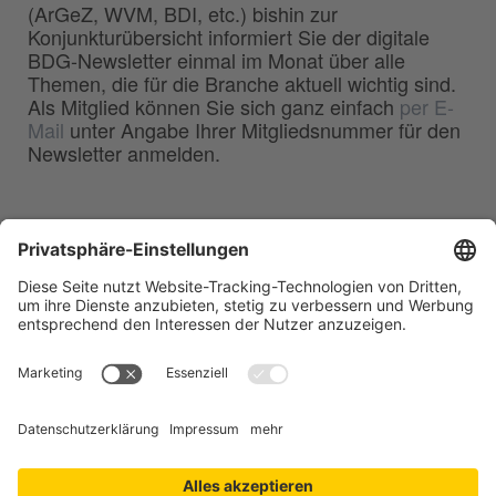
(ArGeZ, WVM, BDI, etc.) bishin zur
Konjunkturübersicht informiert Sie der digitale
BDG-Newsletter einmal im Monat über alle
Themen, die für die Branche aktuell wichtig sind.
Als Mitglied können Sie sich ganz einfach
per E-
Mail
unter Angabe Ihrer Mitgliedsnummer für den
Newsletter anmelden.
BDG
Bundesverband der
–
Deutschen Gießerei-Industrie e.V.
Hansaallee 203
40549 Düsseldorf
Telefon:
0211 - 68 71 - 03
Telefax:
0211 - 68 71 - 3333