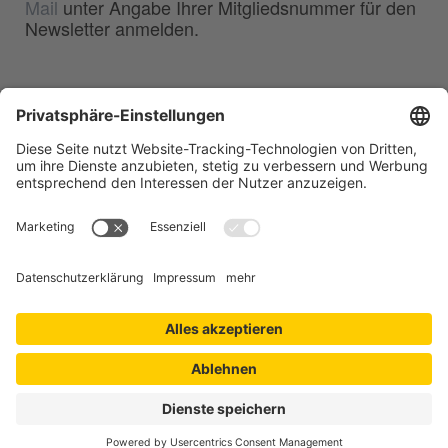
Mail
unter Angabe Ihrer Mitgliedsnummer für den
Newsletter anmelden.
BDG
Bundesverband der
–
Deutschen Gießerei-Industrie e.V.
Hansaallee 203
40549 Düsseldorf
Telefon:
0211 - 68 71 - 03
Telefax:
0211 - 68 71 - 3333
E-Mail:
info(at)bdguss.de