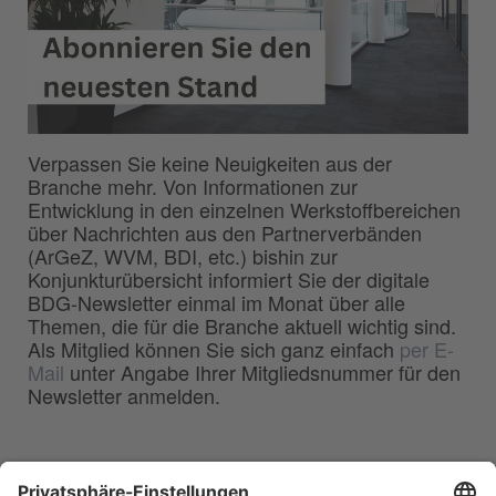
Verpassen Sie keine Neuigkeiten aus der
Branche mehr. Von Informationen zur
Entwicklung in den einzelnen Werkstoffbereichen
über Nachrichten aus den Partnerverbänden
(ArGeZ, WVM, BDI, etc.) bishin zur
Konjunkturübersicht informiert Sie der digitale
BDG-Newsletter einmal im Monat über alle
Themen, die für die Branche aktuell wichtig sind.
Als Mitglied können Sie sich ganz einfach
per E-
Mail
unter Angabe Ihrer Mitgliedsnummer für den
Newsletter anmelden.