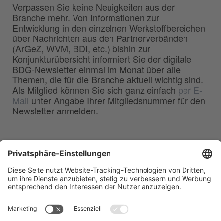
Verpassen Sie keine Neuigkeiten aus der
Branche mehr. Von Informationen zur
Entwicklung in den einzelnen Werkstoffbereichen
über Nachrichten aus den Partnerverbänden
(ArGeZ, WVM, BDI, etc.) bishin zur
Konjunkturübersicht informiert Sie der digitale
BDG-Newsletter einmal im Monat über alle
Themen, die für die Branche aktuell wichtig sind.
Als Mitglied können Sie sich ganz einfach
per E-
Mail
unter Angabe Ihrer Mitgliedsnummer für den
Newsletter anmelden.
BDG
Bundesverband der
–
Deutschen Gießerei-Industrie e.V.