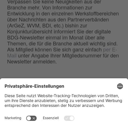
Verpassen Sie keine Neuigkeiten aus der
Branche mehr. Von Informationen zur
Entwicklung in den einzelnen Werkstoffbereichen
über Nachrichten aus den Partnerverbänden
(ArGeZ, WVM, BDI, etc.) bishin zur
Konjunkturübersicht informiert Sie der digitale
BDG-Newsletter einmal im Monat über alle
Themen, die für die Branche aktuell wichtig sind.
Als Mitglied können Sie sich ganz einfach
per E-
Mail
unter Angabe Ihrer Mitgliedsnummer für den
Newsletter anmelden.
BDG
Bundesverband der
–
Deutschen Gießerei-Industrie e.V.
Hansaallee 203