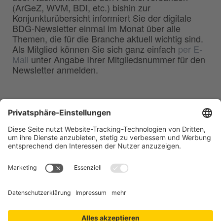
(ArGeZ, WVM, BDI, etc.) bishin zur
Konjunkturübersicht informiert Sie der digitale
BDG-Newsletter einmal im Monat über alle
Themen, die für die Branche aktuell wichtig sind.
Als Mitglied können Sie sich ganz einfach
per E-
Mail
unter Angabe Ihrer Mitgliedsnummer für den
Newsletter anmelden.
BDG
Bundesverband der
–
Deutschen Gießerei-Industrie e.V.
Hansaallee 203
40549 Düsseldorf
Telefon:
0211 - 68 71 - 03
Telefax:
0211 - 68 71 - 3333