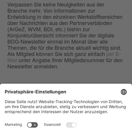
Verpassen Sie keine Neuigkeiten aus der
Branche mehr. Von Informationen zur
Entwicklung in den einzelnen Werkstoffbereichen
über Nachrichten aus den Partnerverbänden
(ArGeZ, WVM, BDI, etc.) bishin zur
Konjunkturübersicht informiert Sie der digitale
BDG-Newsletter einmal im Monat über alle
Themen, die für die Branche aktuell wichtig sind.
Als Mitglied können Sie sich ganz einfach
per E-
Mail
unter Angabe Ihrer Mitgliedsnummer für den
Newsletter anmelden.
BDG
Bundesverband der
–
Deutschen Gießerei-Industrie e.V.