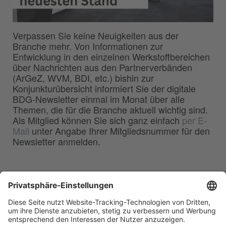
Verpassen Sie keine Neuigkeiten aus der
Branche mehr. Von Informationen zur
Entwicklung in den einzelnen Werkstoffbereichen
über Nachrichten aus den Partnerverbänden
(ArGeZ, WVM, BDI, etc.) bishin zur
Konjunkturübersicht informiert Sie der digitale
BDG-Newsletter einmal im Monat über alle
Themen, die für die Branche aktuell wichtig sind.
Als Mitglied können Sie sich ganz einfach
per E-
Mail
unter Angabe Ihrer Mitgliedsnummer für den
Newsletter anmelden.