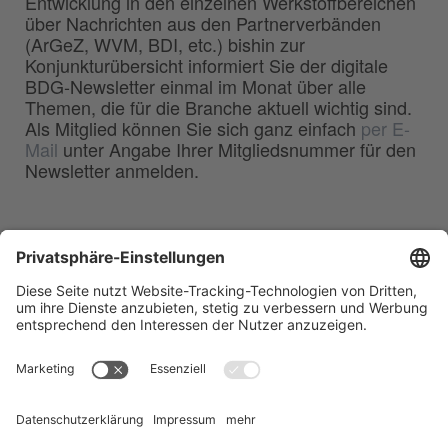
Entwicklung in den einzelnen Werkstoffbereichen
über Nachrichten aus den Partnerverbänden
(ArGeZ, WVM, BDI, etc.) bishin zur
Konjunkturübersicht informiert Sie der digitale
BDG-Newsletter einmal im Monat über alle
Themen, die für die Branche aktuell wichtig sind.
Als Mitglied können Sie sich ganz einfach
per E-
Mail
unter Angabe Ihrer Mitgliedsnummer für den
Newsletter anmelden.
BDG
Bundesverband der
–
Deutschen Gießerei-Industrie e.V.
Hansaallee 203
40549 Düsseldorf