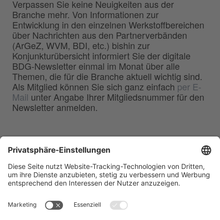
Verpassen Sie keine Neuigkeiten aus der
Branche mehr. Von Informationen zur
Entwicklung in den einzelnen Werkstoffbereichen
über Nachrichten aus den Partnerverbänden
(ArGeZ, WVM, BDI, etc.) bishin zur
Konjunkturübersicht informiert Sie der digitale
BDG-Newsletter einmal im Monat über alle
Themen, die für die Branche aktuell wichtig sind.
Als Mitglied können Sie sich ganz einfach
per E-
Mail
unter Angabe Ihrer Mitgliedsnummer für den
Newsletter anmelden.
BDG
Bundesverband der
–
Deutschen Gießerei-Industrie e.V.
Hansaallee 203