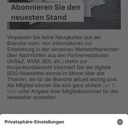
Verpassen Sie keine Neuigkeiten aus der
Branche mehr. Von Informationen zur
Entwicklung in den einzelnen Werkstoffbereichen
über Nachrichten aus den Partnerverbänden
(ArGeZ, WVM, BDI, etc.) bishin zur
Konjunkturübersicht informiert Sie der digitale
BDG-Newsletter einmal im Monat über alle
Themen, die für die Branche aktuell wichtig sind.
Als Mitglied können Sie sich ganz einfach
per E-
Mail
unter Angabe Ihrer Mitgliedsnummer für den
Newsletter anmelden.