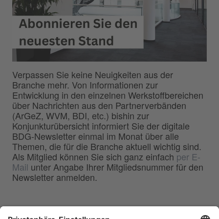
Verpassen Sie keine Neuigkeiten aus der
Branche mehr. Von Informationen zur
Entwicklung in den einzelnen Werkstoffbereichen
über Nachrichten aus den Partnerverbänden
(ArGeZ, WVM, BDI, etc.) bishin zur
Konjunkturübersicht informiert Sie der digitale
BDG-Newsletter einmal im Monat über alle
Themen, die für die Branche aktuell wichtig sind.
Als Mitglied können Sie sich ganz einfach
per E-
Mail
unter Angabe Ihrer Mitgliedsnummer für den
Newsletter anmelden.