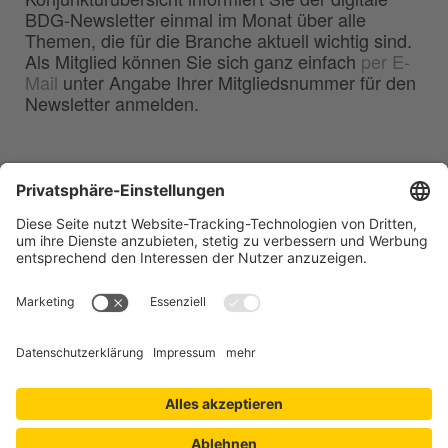
BDG-Newsletter einmal im Monat über alle
Themen, die für die Branche aktuell wichtig sind.
Als Mitglied können Sie sich ganz einfach
per E-
Mail
unter Angabe Ihrer Mitgliedsnummer für den
Newsletter anmelden.
BDG
Bundesverband der
–
Deutschen Gießerei-Industrie e.V.
Hansaallee 203
40549 Düsseldorf
Telefon:
0211 - 68 71 - 03
Telefax:
0211 - 68 71 - 3333
E-Mail:
info(at)bdguss.de