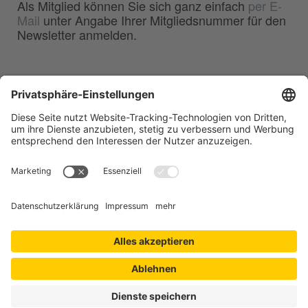
Als Mitglied können Sie sich ganz einfach
per E-
Mail
unter Angabe Ihrer Mitgliedsnummer für den
Newsletter anmelden.
BDG
Bundesverband der
–
Deutschen Gießerei-Industrie e.V.
Hansaallee 203
40549 Düsseldorf
Telefon:
0211 - 68 71 - 03
Telefax:
0211 - 68 71 - 3333
E-Mail:
info(at)bdguss.de