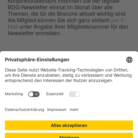
Konjunkturübersicht informiert Sie der digitale
BDG-Newsletter einmal im Monat über alle
Themen, die für die Branche aktuell wichtig sind.
Als Mitglied können Sie sich ganz einfach
per E-
Mail
unter Angabe Ihrer Mitgliedsnummer für den
Newsletter anmelden.
BDG
Bundesverband der
–
Deutschen Gießerei-Industrie e.V.
Hansaallee 203
40549 Düsseldorf
Telefon:
0211 - 68 71 - 03
Telefax:
0211 - 68 71 - 3333
E-Mail:
info(at)bdguss.de