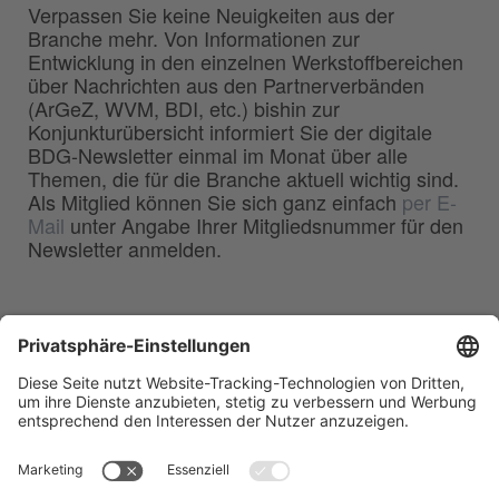
Verpassen Sie keine Neuigkeiten aus der
Branche mehr. Von Informationen zur
Entwicklung in den einzelnen Werkstoffbereichen
über Nachrichten aus den Partnerverbänden
(ArGeZ, WVM, BDI, etc.) bishin zur
Konjunkturübersicht informiert Sie der digitale
BDG-Newsletter einmal im Monat über alle
Themen, die für die Branche aktuell wichtig sind.
Als Mitglied können Sie sich ganz einfach
per E-
Mail
unter Angabe Ihrer Mitgliedsnummer für den
Newsletter anmelden.
BDG
Bundesverband der
–
Deutschen Gießerei-Industrie e.V.