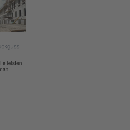
uckguss
e leisten
 man