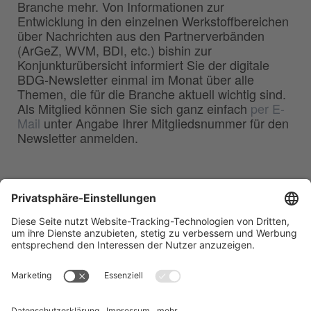
Branche mehr. Von Informationen zur
Entwicklung in den einzelnen Werkstoffbereichen
über Nachrichten aus den Partnerverbänden
(ArGeZ, WVM, BDI, etc.) bishin zur
Konjunkturübersicht informiert Sie der digitale
BDG-Newsletter einmal im Monat über alle
Themen, die für die Branche aktuell wichtig sind.
Als Mitglied können Sie sich ganz einfach
per E-
Mail
unter Angabe Ihrer Mitgliedsnummer für den
Newsletter anmelden.
BDG
Bundesverband der
–
Deutschen Gießerei-Industrie e.V.
Hansaallee 203
40549 Düsseldorf