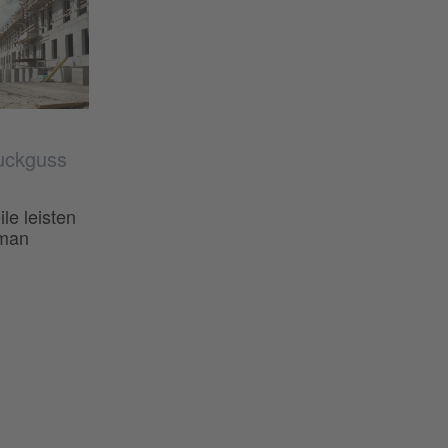
uckguss
e leisten
 man