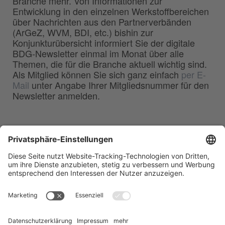
Branche mehr. Von Informationen zur
Entwicklung in den einzelnen Werkstoffbereichen
über Nachrichten aus den Partnerverbänden
(ArGeZ, WVM, BDI, etc.) bishin zur
Konjunkturübersicht informiert Sie der digitale
BDG-Newsletter einmal im Monat über alle
Themen, die für die Branche aktuell wichtig sind.
Als Mitglied können Sie sich ganz einfach
per E-
Mail
unter Angabe Ihrer Mitgliedsnummer für den
Newsletter anmelden.
BDG
Bundesverband der
–
Deutschen Gießerei-Industrie e.V.
Hansaallee 203
40549 Düsseldorf