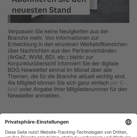
Verpassen Sie keine Neuigkeiten aus der
Branche mehr. Von Informationen zur
Entwicklung in den einzelnen Werkstoffbereichen
über Nachrichten aus den Partnerverbänden
(ArGeZ, WVM, BDI, etc.) bishin zur
Konjunkturübersicht informiert Sie der digitale
BDG-Newsletter einmal im Monat über alle
Themen, die für die Branche aktuell wichtig sind.
Als Mitglied können Sie sich ganz einfach
per E-
Mail
unter Angabe Ihrer Mitgliedsnummer für den
Newsletter anmelden.