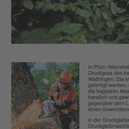
In Prüm-Weinshei
Druckguss des b
Waiblingen. Die M
gefertigt werden,
die tragbaren Ma
handlich und gew
gegenüber dem Le
einen Gewichtsvor
In der Druckgieße
Druckgießmaschin