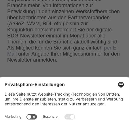
Branche mehr. Von Informationen zur
Entwicklung in den einzelnen Werkstoffbereichen
über Nachrichten aus den Partnerverbänden
(ArGeZ, WVM, BDI, etc.) bishin zur
Konjunkturübersicht informiert Sie der digitale
BDG-Newsletter einmal im Monat über alle
Themen, die für die Branche aktuell wichtig sind.
Als Mitglied können Sie sich ganz einfach
per E-
Mail
unter Angabe Ihrer Mitgliedsnummer für den
Newsletter anmelden.
BDG
Bundesverband der
–
Deutschen Gießerei-Industrie e.V.
Hansaallee 203