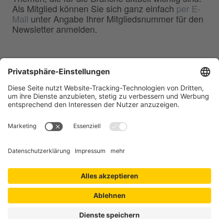
Als Mitglied können Sie sich ganz einfach
per E-
Mail
unter Angabe Ihrer Mitgliedsnummer für den
Newsletter anmelden.
BDG
Bundesverband der
–
Deutschen Gießerei-Industrie e.V.
Hansaallee 203
40549 Düsseldorf
Telefon:
0211 - 68 71 - 03
Telefax:
0211 - 68 71 - 3333
E-Mail:
info(at)bdguss.de