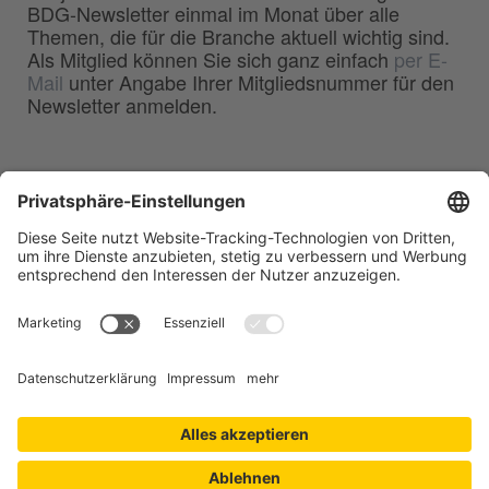
BDG-Newsletter einmal im Monat über alle
Themen, die für die Branche aktuell wichtig sind.
Als Mitglied können Sie sich ganz einfach
per E-
Mail
unter Angabe Ihrer Mitgliedsnummer für den
Newsletter anmelden.
BDG
Bundesverband der
–
Deutschen Gießerei-Industrie e.V.
Hansaallee 203
40549 Düsseldorf
Telefon:
0211 - 68 71 - 03
Telefax:
0211 - 68 71 - 3333
E-Mail:
info(at)bdguss.de