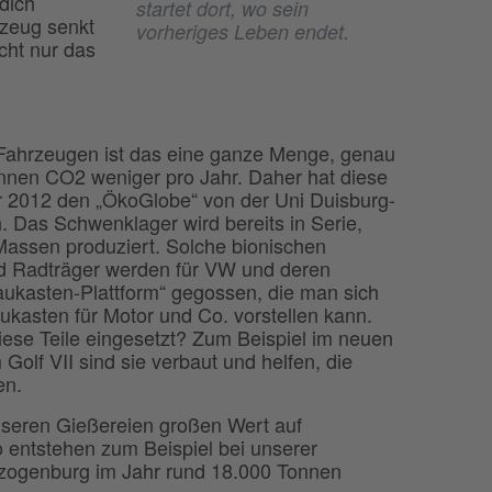
 dich
startet dort, wo sein
rzeug senkt
vorheriges Leben endet.
cht nur das
 Fahrzeugen ist das eine ganze Menge, genau
nnen CO2 weniger pro Jahr. Daher hat diese
r 2012 den „ÖkoGlobe“ von der Uni Duisburg-
Das Schwenklager wird bereits in Serie,
Massen produziert. Solche bionischen
 Radträger werden für VW und deren
ukasten-Plattform“ gegossen, die man sich
ukasten für Motor und Co. vorstellen kann.
ese Teile eingesetzt? Zum Beispiel im neuen
Golf VII sind sie verbaut und helfen, die
en.
unseren Gießereien großen Wert auf
o entstehen zum Beispiel bei unserer
rzogenburg im Jahr rund 18.000 Tonnen