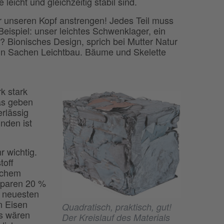
leicht und gleichzeitig stabil sind.
r unseren Kopf anstrengen! Jedes Teil muss
eispiel: unser leichtes Schwenklager, ein
? Bionisches Design, sprich bei Mutter Natur
 in Sachen Leichtbau. Bäume und Skelette
k stark
as geben
erlässig
inden ist
r wichtig.
toff
ischem
 sparen 20 %
r neuesten
n Eisen
Quadratisch, praktisch, gut!
as wären
Der Kreislauf des Materials