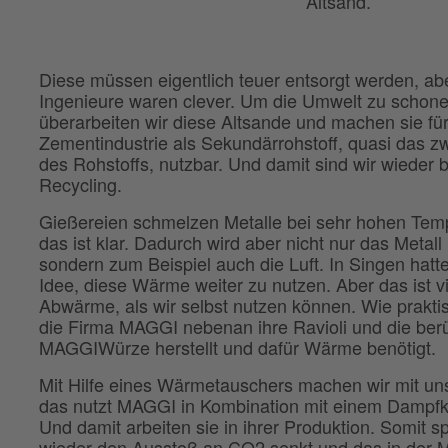
Altsand.
Diese müssen eigentlich teuer entsorgt werden, ab
Ingenieure waren clever. Um die Umwelt zu schone
überarbeiten wir diese Altsande und machen sie für
Zementindustrie als Sekundärrohstoff, quasi das z
des Rohstoffs, nutzbar. Und damit sind wir wieder 
Recycling.
Gießereien schmelzen Metalle bei sehr hohen Tem
das ist klar. Dadurch wird aber nicht nur das Metall
sondern zum Beispiel auch die Luft. In Singen hatte
Idee, diese Wärme weiter zu nutzen. Aber das ist v
Abwärme, als wir selbst nutzen können. Wie prakti
die Firma MAGGI nebenan ihre Ravioli und die be
MAGGIWürze herstellt und dafür Wärme benötigt.
Mit Hilfe eines Wärmetauschers machen wir mit uns
das nutzt MAGGI in Kombination mit einem Dampfk
Und damit arbeiten sie in ihrer Produktion. Somit s
wieder den Ausstoß an CO2 senkt und das in der Me