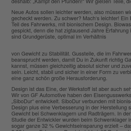
deshalb: „Kampf den Pfunden!“ Wir gießen Teile, die 
Neue Autos sollen leichter werden, also müssen wi
gecheckt werden. Zu schwer? Mach‘s leichter! Ein B
Teil des Fahrwerks, mit bionischem Design. Biowas
gespickt, denn die hat zigtausend Jahre Erfahrung
sind Grundgerüste, optimal im Verhältnis
von Gewicht zu Stabilität. Gussteile, die im Fahrwer
beansprucht werden, damit Du in Zukunft richtig G
kannst, müssen gleichzeitig absolut sicher und zuv
sein. Leicht, stabil und sicher in einer Form zu verb
eine ganz schön große Herausforderung.
Design ist das Eine, der Werkstoff ist aber auch seh
Wir von GF Automotive haben den Eisengusswerks
„SiboDur“ entwickelt. SiboDur verbunden mit bion
Design plus eine Verbesserung in der Herstellung
Gewicht bei Schwenklagern und Radträgern. In de
Studie der Entwickler wurden beim Schwenklager i
sogar ganze 32 % Gewichtseinsparung erzielt – d