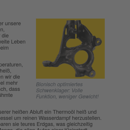
er unsere
n,
 die
weite Leben
beim
peraturen,
 heiß,
n wir die
iel mehr
Bionisch optimiertes
sch, dass
Schwenklager: Volle
rühmte
Funktion, weniger Gewicht!
erer heißen Abluft ein Thermoöl heiß und
essel um reinen Wasserdampf herzustellen.
paren sie teures Erdgas, was gleichzeitig
nge, die allen Autos einer Kleinstadt