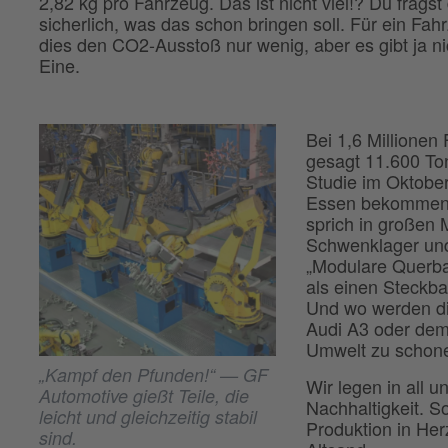
2,82 kg pro Fahrzeug. Das ist nicht viel!? Du fragst
sicherlich, was das schon bringen soll. Für ein Fah
dies den CO2-Ausstoß nur wenig, aber es gibt ja ni
Eine.
Bei 1,6 Millionen
gesagt 11.600 To
Studie im Oktobe
Essen bekommen. 
sprich in großen 
Schwenklager und
„Modulare Querba
als einen Steckba
Und wo werden di
Audi A3 oder dem 
Umwelt zu schon
„Kampf den Pfunden!“ — GF
Wir legen in all 
Automotive gießt Teile, die
Nachhaltigkeit. S
leicht und gleichzeitig stabil
Produktion in He
sind.