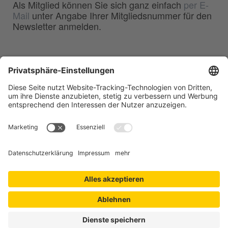
Als Mitglied können Sie sich ganz einfach
per E-
Mail
unter Angabe Ihrer Mitgliedsnummer für den
Newsletter anmelden.
BDG
Bundesverband der
–
Deutschen Gießerei-Industrie e.V.
Hansaallee 203
40549 Düsseldorf
Telefon:
0211 - 68 71 - 03
Telefax:
0211 - 68 71 - 3333
E-Mail:
info(at)bdguss.de