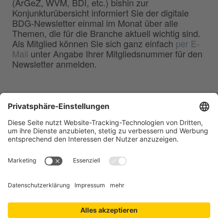
(ArGeZ, WVM, BDI, etc.) bishin zur
Konjunkturübersicht informiert Sie der digitale
BDG-Newsletter einmal im Monat über alle
Themen, die für die Branche aktuell wichtig sind.
Als Mitglied können Sie sich ganz einfach
per E-
Mail
unter Angabe Ihrer Mitgliedsnummer für den
Newsletter anmelden.
BDG
Bundesverband der
–
Deutschen Gießerei-Industrie e.V.
Hansaallee 203
40549 Düsseldorf
Telefon:
0211 - 68 71 - 03
Telefax:
0211 - 68 71 - 3333