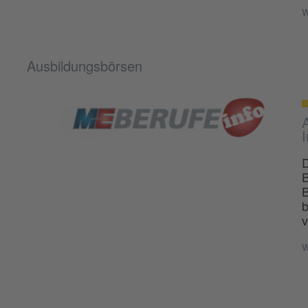
w
Ausbildungsbörsen
A
I
D
B
B
b
v
w