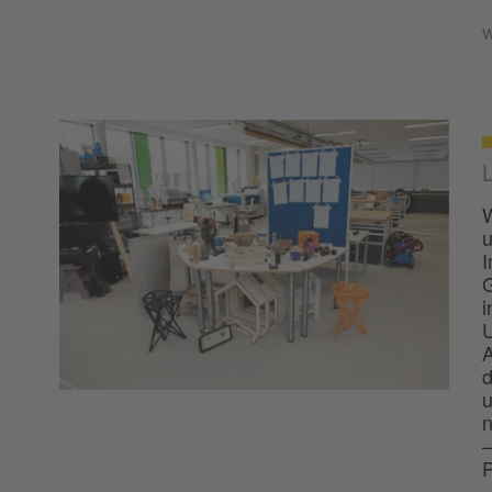
w
W
u
I
G
i
U
A
d
u
n
–
P