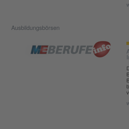
w
Ausbildungsbörsen
A
I
D
B
B
b
v
w