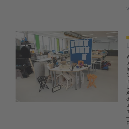
w
W
u
I
G
i
U
A
d
u
n
–
P