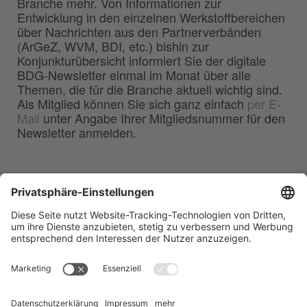
Branche mehr. Von Informationen zur
Entwicklung in den einzelnen Werkstoffbereichen
über Nachrichten aus den Partnerverbänden
(ArGeZ, WVM, BDI, etc.) bishin zur
Konjunkturübersicht informiert Sie der digitale
BDG-Newsletter einmal im Monat über alle
Themen, die für die Branche aktuell wichtig sind.
Als Mitglied können Sie sich ganz einfach
per E-
Mail
unter Angabe Ihrer Mitgliedsnummer für den
Newsletter anmelden.
BDG
Bundesverband der
–
Deutschen Gießerei-Industrie e.V.
Hansaallee 203
40549 Düsseldorf