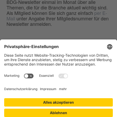
BDG-Newsletter einmal im Monat über alle
Themen, die für die Branche aktuell wichtig sind.
Als Mitglied können Sie sich ganz einfach
per E-
Mail
unter Angabe Ihrer Mitgliedsnummer für den
Newsletter anmelden.
BDG
Bundesverband der
–
Deutschen Gießerei-Industrie e.V.
Hansaallee 203
40549 Düsseldorf
Telefon:
0211 - 68 71 - 03
Telefax:
0211 - 68 71 - 3333
E-Mail:
info(at)bdguss.de