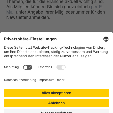
Themen, die für die Branche aktuell wichtig sind.
Als Mitglied können Sie sich ganz einfach
per E-
Mail
unter Angabe Ihrer Mitgliedsnummer für den
Newsletter anmelden.
BDG
Bundesverband der
–
Deutschen Gießerei-Industrie e.V.
Hansaallee 203
40549 Düsseldorf
Telefon:
0211 - 68 71 - 03
Telefax:
0211 - 68 71 - 3333
E-Mail:
info(at)bdguss.de