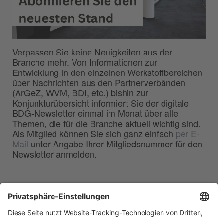
Verpassen Sie keine Neuigkeiten aus der
Branche mehr. Von Informationen zur
Entwicklung in den einzelnen Werkstoffbereichen
über Nachrichten aus den Partnerverbänden
(ArGeZ, WVM, BDI, etc.) bishin zur
Konjunkturübersicht informiert Sie der digitale
BDG-Newsletter einmal im Monat über alle
Themen, die für die Branche aktuell wichtig sind.
Als Mitglied können Sie sich ganz einfach
per E-
Mail
unter Angabe Ihrer Mitgliedsnummer für den
Newsletter anmelden.