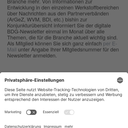
Branche mehr. Von Informationen zur
Entwicklung in den einzelnen Werkstoffbereichen
über Nachrichten aus den Partnerverbänden
(ArGeZ, WVM, BDI, etc.) bishin zur
Konjunkturübersicht informiert Sie der digitale
BDG-Newsletter einmal im Monat über alle
Themen, die für die Branche aktuell wichtig sind.
Als Mitglied können Sie sich ganz einfach
per E-
Mail
unter Angabe Ihrer Mitgliedsnummer für den
Newsletter anmelden.
BDG
Bundesverband der
–
Deutschen Gießerei-Industrie e.V.
Hansaallee 203
40549 Düsseldorf