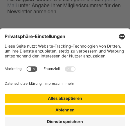
Mail
unter Angabe Ihrer Mitgliedsnummer für den
Newsletter anmelden.
BDG
Bundesverband der
–
Deutschen Gießerei-Industrie e.V.
Hansaallee 203
40549 Düsseldorf
Telefon:
0211 - 68 71 - 03
Telefax:
0211 - 68 71 - 3333
E-Mail:
info(at)bdguss.de