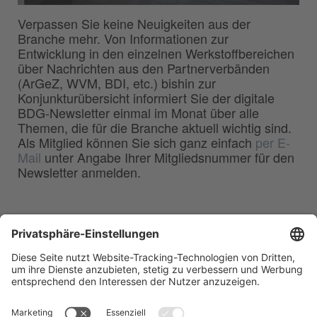
Verpassen Sie keine Neuigkeiten aus der
Branche mehr. Von Informationen zur
Entwicklung in den einzelnen Werkstoffbereichen
über Nachrichten aus den Partnerverbänden
(ArGeZ, WVM, BDI, etc.) bishin zur
Konjunkturübersicht informiert Sie der digitale
BDG-Newsletter einmal im Monat über alle
Themen, die für die Branche aktuell wichtig sind.
Als Mitglied können Sie sich ganz einfach
per E-
Mail
unter Angabe Ihrer Mitgliedsnummer für den
Newsletter anmelden.
BDG
Bundesverband der
–