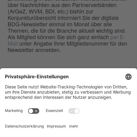
über Nachrichten aus den Partnerverbänden
(ArGeZ, WVM, BDI, etc.) bishin zur
Konjunkturübersicht informiert Sie der digitale
BDG-Newsletter einmal im Monat über alle
Themen, die für die Branche aktuell wichtig sind.
Als Mitglied können Sie sich ganz einfach
per E-
Mail
unter Angabe Ihrer Mitgliedsnummer für den
Newsletter anmelden.
BDG
Bundesverband der
–
Deutschen Gießerei-Industrie e.V.
Hansaallee 203
40549 Düsseldorf
Telefon:
0211 - 68 71 - 03