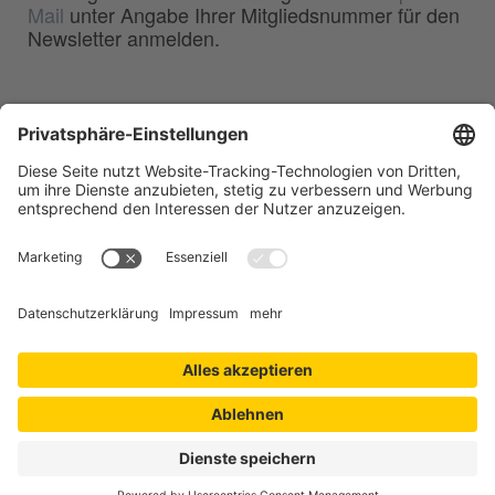
Mail
unter Angabe Ihrer Mitgliedsnummer für den
Newsletter anmelden.
BDG
Bundesverband der
–
Deutschen Gießerei-Industrie e.V.
Hansaallee 203
40549 Düsseldorf
Telefon:
0211 - 68 71 - 03
Telefax:
0211 - 68 71 - 3333
E-Mail:
info(at)bdguss.de