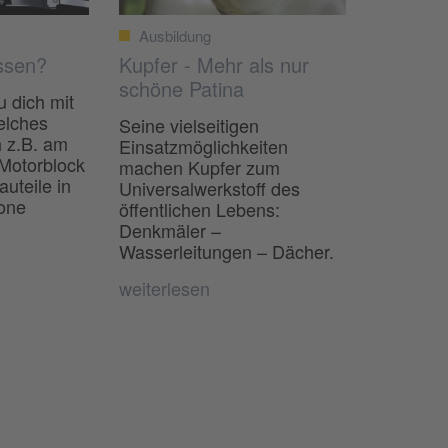
Ausbildung
ssen?
Kupfer - Mehr als nur
schöne Patina
u dich mit
elches
Seine vielseitigen
h z.B. am
Einsatzmöglichkeiten
 Motorblock
machen Kupfer zum
auteile in
Universalwerkstoff des
one
öffentlichen Lebens:
Denkmäler –
Wasserleitungen – Dächer.
weiterlesen