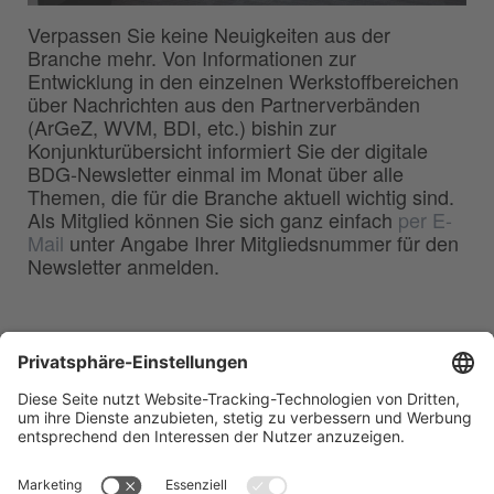
Verpassen Sie keine Neuigkeiten aus der
Branche mehr. Von Informationen zur
Entwicklung in den einzelnen Werkstoffbereichen
über Nachrichten aus den Partnerverbänden
(ArGeZ, WVM, BDI, etc.) bishin zur
Konjunkturübersicht informiert Sie der digitale
BDG-Newsletter einmal im Monat über alle
Themen, die für die Branche aktuell wichtig sind.
Als Mitglied können Sie sich ganz einfach
per E-
Mail
unter Angabe Ihrer Mitgliedsnummer für den
Newsletter anmelden.
BDG
Bundesverband der
–
Deutschen Gießerei-Industrie e.V.