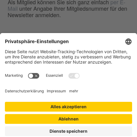
Als Mitglied können Sie sich ganz einfach
per E-
Mail
unter Angabe Ihrer Mitgliedsnummer für den
Newsletter anmelden.
BDG
Bundesverband der
–
Deutschen Gießerei-Industrie e.V.
Hansaallee 203
40549 Düsseldorf
Telefon:
0211 - 68 71 - 03
Telefax:
0211 - 68 71 - 3333
E-Mail:
info(at)bdguss.de